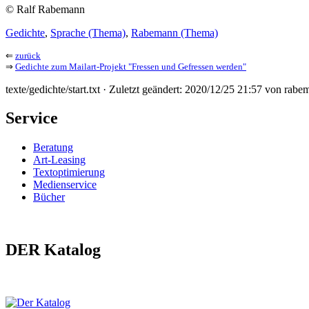
© Ralf Rabemann
Gedichte
,
Sprache (Thema)
,
Rabemann (Thema)
⇐
zurück
⇒
Gedichte zum Mailart-Projekt "Fressen und Gefressen werden"
texte/gedichte/start.txt · Zuletzt geändert: 2020/12/25 21:57 von rab
Service
Beratung
Art-Leasing
Textoptimierung
Medienservice
Bücher
DER Katalog