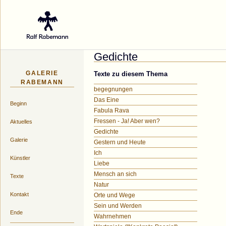
Galerie des Küns
Gedichte
GALERIE
Texte zu diesem Thema
RABEMANN
begegnungen
Das Eine
Beginn
Fabula Rava
Fressen - Ja! Aber wen?
Aktuelles
Gedichte
Galerie
Gestern und Heute
Ich
Künstler
Liebe
Mensch an sich
Texte
Natur
Kontakt
Orte und Wege
Sein und Werden
Ende
Wahrnehmen