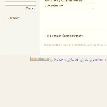
Wortspiele ("Konkrete Poesie")
Übersetzungen
Anmelden
⇒
zur Themen-Übersicht ("tags")
tag/gedichte.txt · Zuletzt geändert: 2013/05/27 10:38 