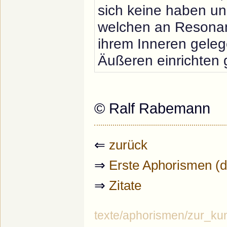
sich keine haben un
welchen an Resonan
ihrem Inneren gelege
Äußeren einrichten
© Ralf Rabemann
⇐
zurück
⇒
Erste Aphorismen (d.h
⇒
Zitate
texte/aphorismen/zur_kuns