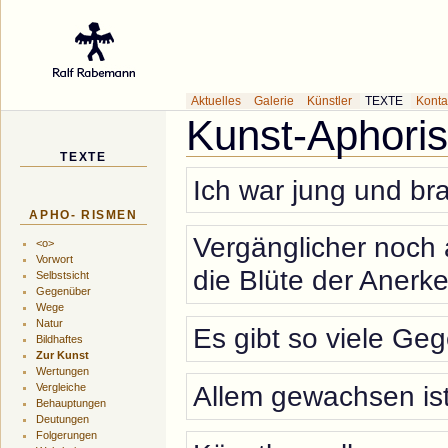
Galerie des Küns
Aktuelles
Galerie
Künstler
TEXTE
Konta
Kunst-Aphori
TEXTE
Ich war jung und br
APHO- RISMEN
Vergänglicher noch a
<o>
Vorwort
die Blüte der Anerk
Selbstsicht
Gegenüber
Wege
Natur
Es gibt so viele Geg
Bildhaftes
Zur Kunst
Wertungen
Allem gewachsen ist
Vergleiche
Behauptungen
Deutungen
Folgerungen