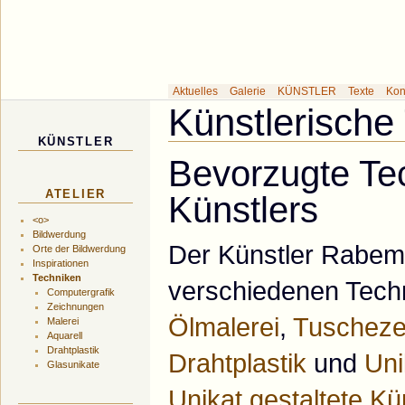
Galerie des Küns
Aktuelles
Galerie
KÜNSTLER
Texte
Kon
Künstlerische
KÜNSTLER
Bevorzugte Te
ATELIER
Künstlers
<o>
Bildwerdung
Der Künstler Rabema
Orte der Bildwerdung
Inspirationen
Techniken
verschiedenen Tech
Computergrafik
Zeichnungen
Ölmalerei
,
Tuscheze
Malerei
Aquarell
Drahtplastik
Drahtplastik
und
Uni
Glasunikate
Unikat gestaltete K