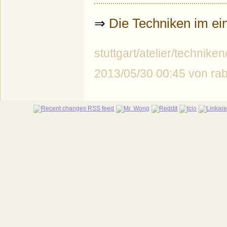
⇒
Die Techniken im ei
stuttgart/atelier/techniken/
2013/05/30 00:45 von r