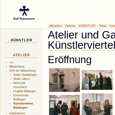
Galerie des Küns
Aktuelles
Galerie
KÜNSTLER
Texte
Kon
Atelier und Ga
KÜNSTLER
Künstlervierte
ATELIER
Eröffnung
<o>
Bildwerdung
Orte der Bildwerdung
Atelier Sindelfingen
Atelier Villach
Werkstatt
Feuerbach
Flugfeld Böblingen
Kunstverein
Böblingen
Künstlerviertel
Böblingen
Inspirationen