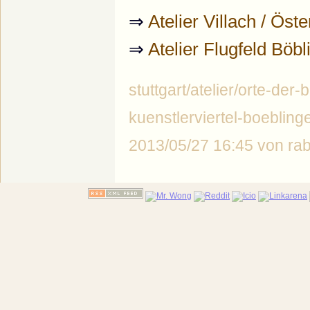
⇒
Atelier Villach / Öste
⇒
Atelier Flugfeld Böb
stuttgart/atelier/orte-der-
kuenstlerviertel-boeblingen
2013/05/27 16:45 von r