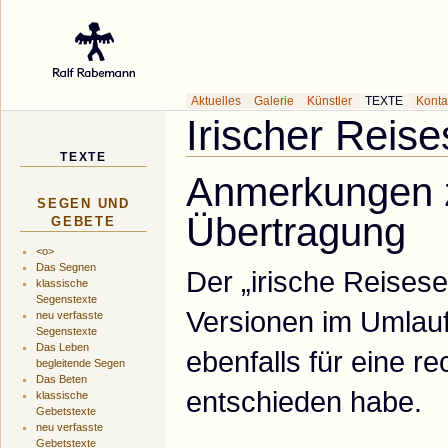
Galerie des Küns
Aktuelles
Galerie
Künstler
TEXTE
Konta
Irischer Reis
TEXTE
Anmerkungen z
SEGEN UND
Übertragung
GEBETE
<o>
Das Segnen
Der „irische Reisese
klassische
Segenstexte
Versionen im Umlauf
neu verfasste
Segenstexte
Das Leben
ebenfalls für eine r
begleitende Segen
Das Beten
entschieden habe.
klassische
Gebetstexte
neu verfasste
Gebetstexte