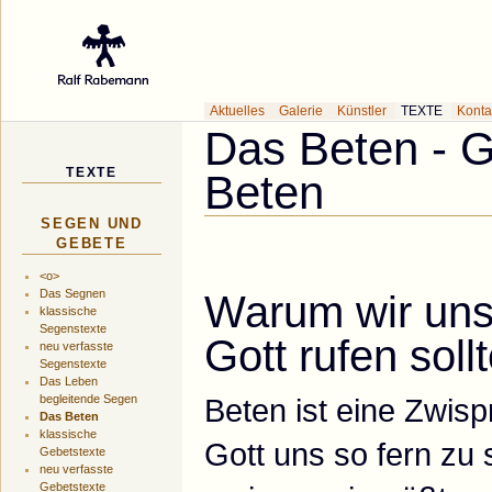
Galerie des Küns
Aktuelles
Galerie
Künstler
TEXTE
Konta
Das Beten - 
TEXTE
Beten
SEGEN UND
GEBETE
<o>
Das Segnen
Warum wir uns
klassische
Segenstexte
Gott rufen soll
neu verfasste
Segenstexte
Das Leben
begleitende Segen
Beten ist eine Zwis
Das Beten
klassische
Gott uns so fern zu 
Gebetstexte
neu verfasste
Gebetstexte