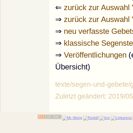
⇐
zurück zur Auswahl 
⇒
zurück zur Auswahl
⇒
neu verfasste Gebet
⇒
klassische Segenste
⇒
Veröffentlichungen
(
Übersicht)
texte/segen-und-gebete/
Zuletzt geändert: 2019/