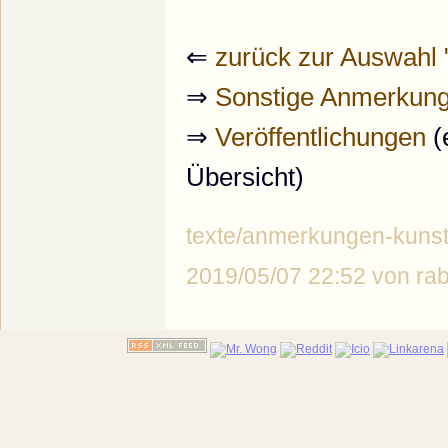
⇐
zurück zur Auswahl
⇒
Sonstige Anmerkun
⇒
Veröffentlichungen
(
Übersicht)
texte/anmerkungen-kunst/m
2019/05/07 22:52 von r