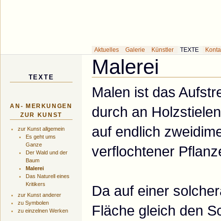
Galerie des Küns
Aktuelles
Galerie
Künstler
TEXTE
Konta
Malerei
TEXTE
Malen ist das Aufstr
AN- MERKUNGEN
durch an Holzstiele
ZUR KUNST
auf endlich zweidim
zur Kunst allgemein
Es geht ums
Ganze
verflochtener Pflanz
Der Wald und der
Baum
Malerei
Das Naturell eines
Kritikers
Da auf einer solcher
zur Kunst anderer
zu Symbolen
Fläche gleich den S
zu einzelnen Werken