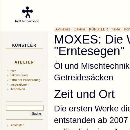
Galerie des Küns
Aktuelles
Galerie
KÜNSTLER
Texte
Kon
MOXES: Die 
KÜNSTLER
"Erntesegen"
ATELIER
Öl und Mischtechnik
<o>
Getreidesäcken
Bildwerdung
Orte der Bildwerdung
Inspirationen
Techniken
Zeit und Ort
Die ersten Werke d
entstanden ab 2007 
Anmelden