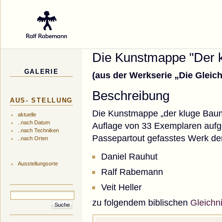
Galerie des Küns
Die Kunstmappe "Der k
GALERIE
(aus der Werkserie „Die Gleic
Beschreibung
AUS- STELLUNG
Die Kunstmappe „der kluge Baume
aktuelle
..nach Datum
Auflage von 33 Exemplaren aufge
..nach Techniken
Passepartout gefasstes Werk der
..nach Orten
Daniel Rauhut
Ausstellungsorte
Ralf Rabemann
Veit Heller
zu folgendem biblischen
Gleichn